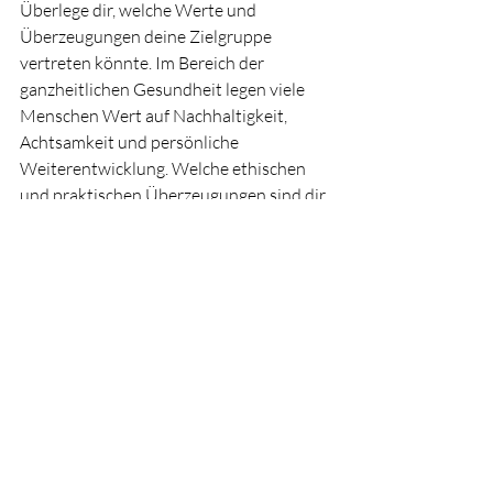
Überlege dir, welche Werte und 
Überzeugungen deine Zielgruppe 
vertreten könnte. Im Bereich der 
ganzheitlichen Gesundheit legen viele 
Menschen Wert auf Nachhaltigkeit, 
Achtsamkeit und persönliche 
Weiterentwicklung. Welche ethischen 
und praktischen Überzeugungen sind dir 
und deiner Zielgruppe wichtig?
Fazit
Die Zielgruppenanalyse ist ein 
kontinuierlicher Prozess. Es geht darum, 
eine tiefere Verbindung zu deiner 
Zielgruppe aufzubauen und immer 
wieder anzupassen, was du anbietest 